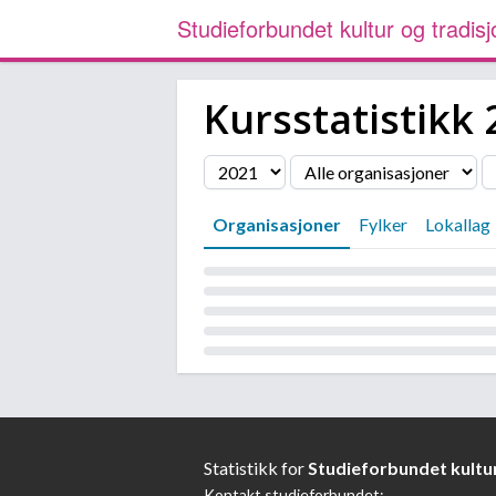
Studieforbundet kultur og tradisj
Kursstatistikk
Filter
Organisasjoner
Fylker
Lokallag
Laster...
Statistikk for
Studieforbundet kultur
Kontakt studieforbundet: