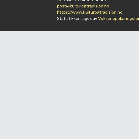
post@kulturogtradisjon.no
https://www.kulturogtradisjon.no
Statistikken lages av
Voksenopplæringsfo