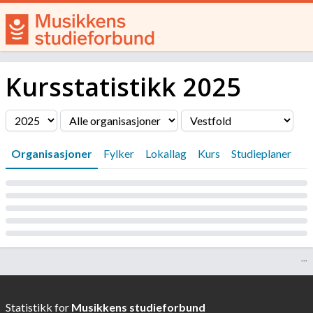
Kursstatistikk
2025
Filter
Organisasjoner
Fylker
Lokallag
Kurs
Studieplaner
Laster...
...
Statistikk for
Musikkens studieforbund