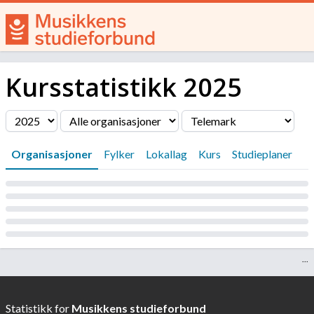
Kursstatistikk
2025
Filter
Organisasjoner
Fylker
Lokallag
Kurs
Studieplaner
Laster...
...
Statistikk for
Musikkens studieforbund