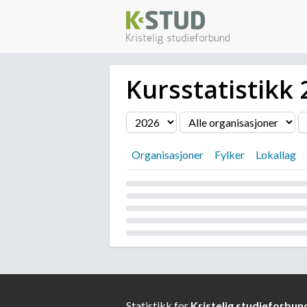
Kursstatistikk
Filter
Organisasjoner
Fylker
Lokallag
Laster...
Statistikk for
Kristelig studieforbun