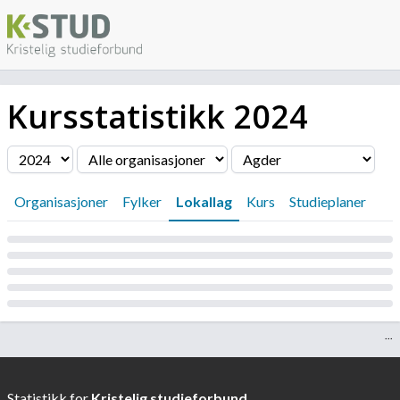
Kursstatistikk
2024
Filter
Organisasjoner
Fylker
Lokallag
Kurs
Studieplaner
Laster...
...
Statistikk for
Kristelig studieforbund